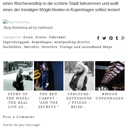
einen Wochenendtrip in die schöne Stadt bekommen und wollt
eines der trendigen Möglichkeiten in Kopenhagen selbst testen!
Blog-Marketing ad by hallimash
Categories:
Essen
,
Events
,
Fahrräder
,
Jægersborggade
,
Kopenhagen
,
meatpacking district
,
Nachtleben
,
Nørrebro
,
Vesterbro
,
Vintage und secondhand Shops
STORY OF
THE RED
VERLOCKE-
#MOOD
THE WEEK/
CARPET -
EXTENSIONS
COPENHAGEN
THE REAL
"AND THE
/ PFLEGE -
!
LIFE AS...
SECRETS "
REISE...
Post a Comment
thanks for your message!