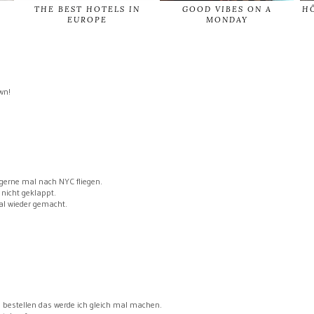
THE BEST HOTELS IN
GOOD VIBES ON A
HÔ
EUROPE
MONDAY
wn!
 gerne mal nach NYC fliegen.
 nicht geklappt.
al wieder gemacht.
n bestellen das werde ich gleich mal machen.