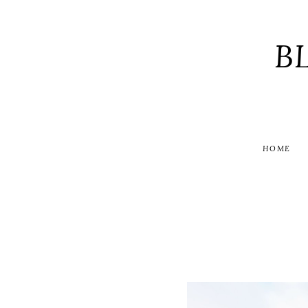
B
HOME