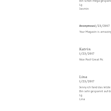
Bin schon mega gespann
Lg
Jasmin
Anonymous
1/23/2017
Your Magazin is amazing !
Katrin
1/23/2017
Nice Post! Great Pic
Lina
1/23/2017
Jenny ich fand das letzt
Bin sehr gespannt auf d
Lg
Lina