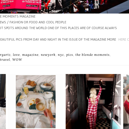
NDE MOMENTS MAGAZINE
IEWS / FASHION OR FOOD AND COOL PEOPLE
HOT SPOTS AROUND THE WORLD ONE OF THIS PLACES ARE OF COURSE ALWAYS
EAUTIFUL PICS FROM DAY AND NIGHT IN THE ISSUE OF THE MAGAZINE MORE
HERE C
rgartz
,
love
,
magazine
,
newyork
,
nyc
,
pics
,
the blonde moments
,
travel
,
WOW