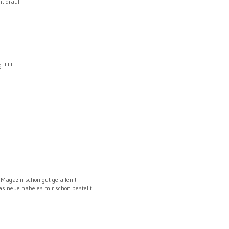
t drauf.
!!!!!
e Magazin schon gut gefallen !
as neue habe es mir schon bestellt.