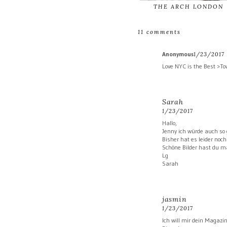
THE ARCH LONDON
11 comments
Anonymous
1/23/2017
Love NYC is the Best >To
Sarah
1/23/2017
Hallo,
Jenny ich würde auch so
Bisher hat es leider noch
Schöne Bilder hast du m
Lg
Sarah
jasmin
1/23/2017
Ich will mir dein Magazi