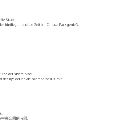
olle Stadt.
er hinfliegen und die Zeit im Central Park genießen.
 lide det sidste blad!
or det nye det havde allerede bestilt mig.
市。
在中央公園的時間。