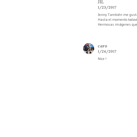
JIL
1/23/2017
Jenny También me gustar
Hasta el momento todaví
Hermosas imágenes que
caro
1/24/2017
Nice !