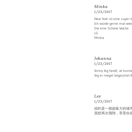
Minka
1/23/2017
New York ist eine super t
Ich würde gerne mal wied
Die eine Schöne Woche
LG
Minka
Johanna
1/23/2017
Jenny Jeg fandt, at kunne
Jeg er meget begejstret f
Lee
1/23/2017
紐約是一個超級大的城
我想再次飛翔，享受你