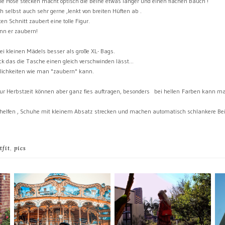
die Hose stecken macht optisch die Beine etwas länger und einen flachen Bauch !
h selbst auch sehr gerne ,lenkt von breiten Hüften ab .
ten Schnitt zaubert eine tolle Figur.
ann er zaubern!
ei kleinen Mädels besser als große XL- Bags.
k das die Tasche einen gleich verschwinden lässt...
glichkeiten wie man "zaubern" kann.
 zur Herbstzeit können aber ganz fies auftragen, besonders bei hellen Farben kann ma
l helfen , Schuhe mit kleinem Absatz strecken und machen automatisch schlankere B
tfit
,
pics