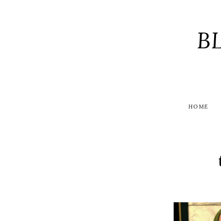
B
HOME