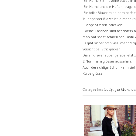
-Ein Hemd / Shirt vorne etwas in 
-Ein Hemd und die Hüften, trage ic
-Ein toller Blazer mit einem perfek
Je länger der Blazer ist je mehr k
- Lange Streifen -strecken!
- kleine Taschen sind besonders b
Man hat sonst schnell den Eindruc
Es gibt sicher noch viel mehr Mö
Vorsicht bei Strickjacken!
Die sind zwar super gerade jetzt
2 Nummern grösser aussehen.
Auch der richtige Schuh kann vie
Körpergrösse.
Categories:
body
,
fashion
,
ou