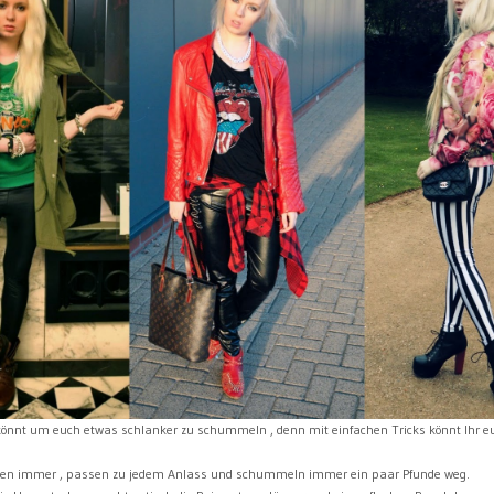
 könnt um euch etwas schlanker zu schummeln , denn mit einfachen Tricks könnt Ihr e
ehen immer , passen zu jedem Anlass und schummeln immer ein paar Pfunde weg.