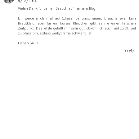
9/12/2014
Vielen Dank für deinen Besuch auf meinem Blog!
Ich werde mich mal auf 1dress. de umschauen, brauche zwar kein
Brautkleid, aber für ein kurzes Kleidchen gibt es nie einen falschen
Zeitpunkt. Das letzte gefällt mir sehr gut, obwohl ich auch viel zu oft, viel
zu blass bin, sodass weiß/creme schwierig ist.
Lieben Gruß!
reply