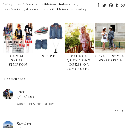
Categories:
1dressde
,
abikleider
,
ballkleider
,
brautkleider
,
dresses
,
hochzeit
,
kleider
,
shooping
DENIM ,
SPORT
BLONDE
STREET STYLE
SKULL,
QUESTIONS:
INSPIRATION
SIMPSON
DRESS OR
JUMPSUIT...
2 comments
caro
9/09/2014
Wow super schöne kleider
reply
Sandra