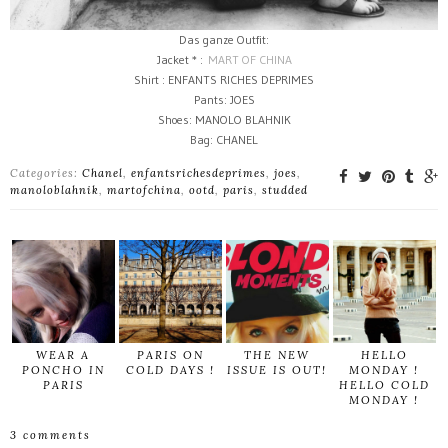
Das ganze Outfit:
Jacket * :
MART OF CHINA
Shirt : ENFANTS RICHES DEPRIMES
Pants: JOES
Shoes: MANOLO BLAHNIK
Bag: CHANEL
Categories:
Chanel
,
enfantsrichesdeprimes
,
joes
,
manoloblahnik
,
martofchina
,
ootd
,
paris
,
studded
WEAR A
PARIS ON
THE NEW
HELLO
PONCHO IN
COLD DAYS !
ISSUE IS OUT!
MONDAY !
PARIS
HELLO COLD
MONDAY !
3 comments