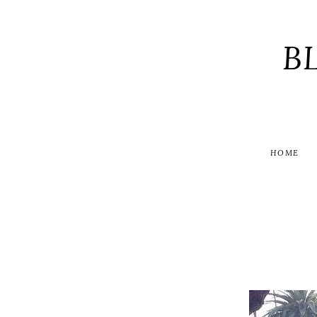
B
HOME