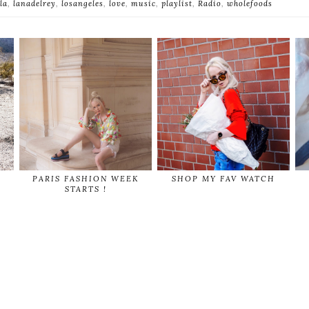
la
,
lanadelrey
,
losangeles
,
love
,
music
,
playlist
,
Radio
,
wholefoods
PARIS FASHION WEEK
SHOP MY FAV WATCH
STARTS !