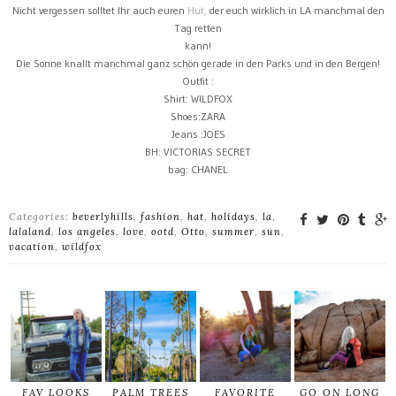
Nicht vergessen solltet Ihr auch euren
Hut,
der euch wirklich in LA manchmal den
Tag retten
kann!
Die Sonne knallt manchmal ganz schön gerade in den Parks und in den Bergen!
Outfit :
Shirt: WILDFOX
Shoes:ZARA
Jeans :JOES
BH: VICTORIAS SECRET
bag: CHANEL
Categories:
beverlyhills
,
fashion
,
hat
,
holidays
,
la
,
lalaland
,
los angeles
,
love
,
ootd
,
Otto
,
summer
,
sun
,
vacation
,
wildfox
FAV LOOKS
PALM TREES
FAVORITE
GO ON LONG