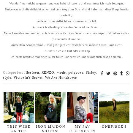
Was darf man nicht vergessen und was habe ich bereits und was muss ich noch besorgen...
Einige von euch die vielleicht schon auf dem Weg zum Strand sind haben sich diese Frage bereits
gestellt ,
anderen ist es vielleicht vollkommen wurscht!
An was ich allerdings als erstes Denke ist der Bikini !
Meine Favoriten sind immer noch Bikinis von Victorias Secret - sie sitzen super und halten auch -
(nix verrutscht und so...)
Ausserdem Sonnencreme - Ohne geht garnicht besonders bei meiner hellen Haut nicht.
UND natürlich ein Hut oder eine Cap!
Ich hatte bereits 2 mal einen super tollen Sonnenstich und würde euch davon abraten ...
Categories:
Illesteva
,
KENZO
,
mode
,
polyvore
,
Sisley
,
style
,
Victoria's Secret
,
We Are Handsome
THIS WEEK
IRON MAIDON
MY FAV
ONEPIECE !
ON THE
SHIRTS!
CLOTHES IN