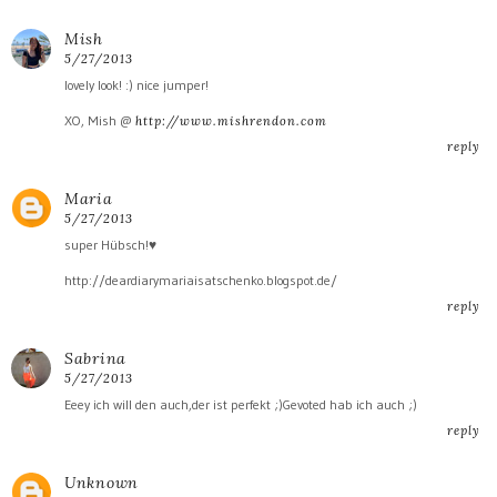
Mish
5/27/2013
lovely look! :) nice jumper!
XO, Mish @
http://www.mishrendon.com
reply
Maria
5/27/2013
super Hübsch!♥
http://deardiarymariaisatschenko.blogspot.de/
reply
Sabrina
5/27/2013
Eeey ich will den auch,der ist perfekt ;)Gevoted hab ich auch ;)
reply
Unknown