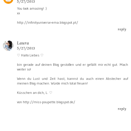
5/27/2013
You look amazing! :)
xx
http://infinityuniverse-ema.blogspot.pt/
reply
Laura
5/27/2013
♡ Hallo Liebes ♡
bin gerade auf deinen Blog gestoßen und er gefällt mir echt gut. Mach
weiter so!
Wenn du Lust und Zeit hast, kannst du auch einen Abstecher auf
meinen Blog machen. Würde mich total freuen!
Küsschen an dich, L. ♡
von http://miss-poupette.blogspot.de/
reply