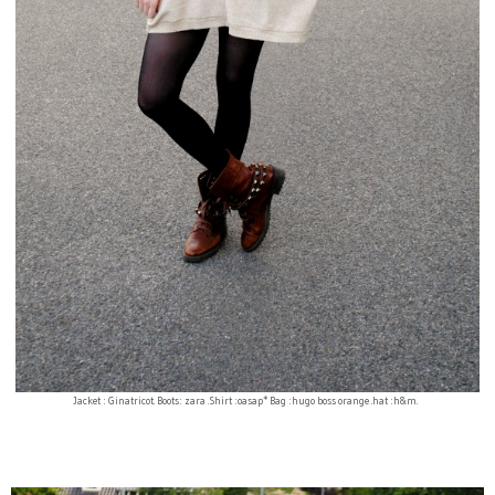
Jacket : Ginatricot. Boots: zara .Shirt :oasap* Bag :hugo boss orange .hat :h&m.