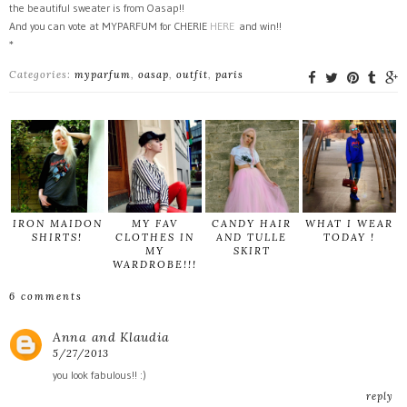
the beautiful sweater is from Oasap!!
And you can vote at MYPARFUM for CHERIE
HERE
and win!!
*
Categories:
myparfum
,
oasap
,
outfit
,
paris
IRON MAIDON
MY FAV
CANDY HAIR
WHAT I WEAR
SHIRTS!
CLOTHES IN
AND TULLE
TODAY !
MY
SKIRT
WARDROBE!!!
6 comments
Anna and Klaudia
5/27/2013
you look fabulous!! :)
reply