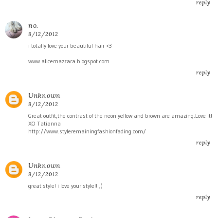
reply
no.
8/12/2012
i totally love your beautiful hair <3
www.alicemazzara.blogspot.com
reply
Unknown
8/12/2012
Great outfit,the contrast of the neon yellow and brown are amazing.Love it!
XO Tatianna
http://www.styleremainingfashionfading.com/
reply
Unknown
8/12/2012
great style! i love your style!! ;)
reply