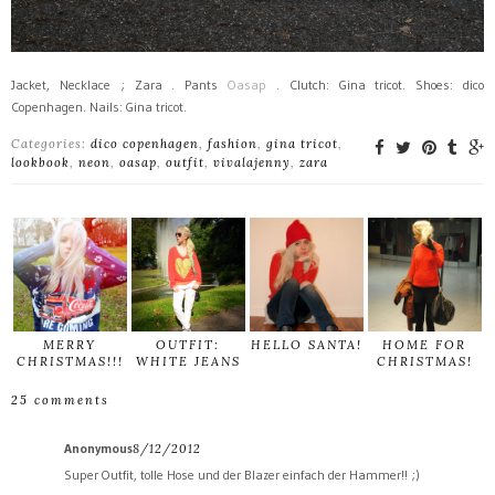
Jacket, Necklace ; Zara . Pants
Oasap
. Clutch: Gina tricot. Shoes: dico
Copenhagen. Nails: Gina tricot.
Categories:
dico copenhagen
,
fashion
,
gina tricot
,
lookbook
,
neon
,
oasap
,
outfit
,
vivalajenny
,
zara
MERRY
OUTFIT:
HELLO SANTA!
HOME FOR
CHRISTMAS!!!
WHITE JEANS
CHRISTMAS!
25 comments
Anonymous
8/12/2012
Super Outfit, tolle Hose und der Blazer einfach der Hammer!! ;)