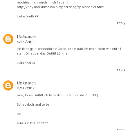
möchtest!! Ich würde mich freuen {:
http://tiny-marshmallow.blogspot.de/p/gewinnspiel.html
Liebe Grüße♥♥
reply
Unknown
8/13/2012
Ich liebe gelb! ohhhhhh die Jacke, in die hab ich mich sofort verliebt :-)
steht Dir super das Outfit! LG Kira
schuhreich
reply
Unknown
8/14/2012
Wow, tolles Outfit! Ich liebe den Blazer und die Clutch!:)
Schau doch mal vorbei:)
xxx
mia's little corner
reply