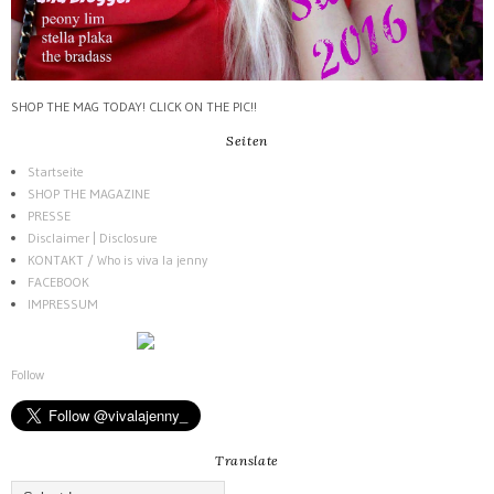
SHOP THE MAG TODAY! CLICK ON THE PIC!!
Seiten
Startseite
SHOP THE MAGAZINE
PRESSE
Disclaimer | Disclosure
KONTAKT / Who is viva la jenny
FACEBOOK
IMPRESSUM
Follow
Translate