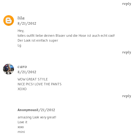
reply
lila
8/21/2012
Hey,
tolles outfit liebe deinen Blazer und die Hose ist auch echt cool!
Der Look ist einfach super
Lg
reply
caro
8/21/2012
WOW GREAT STYLE
NICE PICS! LOVE THE PANTS
XOXO
reply
Anonymous
8/21/2012
amazing Look very great!
Love it
xoxo
mini