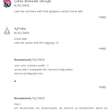
Lotus Blossom Design
8/12/2012
Love the necklace with that gorgeous jacket! Great look.
reply
Ay*sha
8/12/2012
Great look!
Love the jacket and the leggings <3
reply
Anonymous
8/12/2012
sehr sehr schönes outfit! :-)
schau doch malwieder bei meinem blog vorbei:
larissa-ly.blogspot.com
♥
reply
Anonymous
8/12/2012
Hey (:
Ich veranstalte ein Gewinnspiel, du kannst ja teilnehmen wenn du