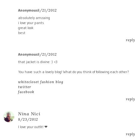
Anonymous
8/21/2012
absolutely amzaing
i love your pants
great look
best
reply
Anonymous
8/21/2012
that jacket is divine :) <3
You have such a lovely blog! What do you think of following each other?
whitecloset fashion blog
twitter
facebook
reply
Nina Nici
8/23/2012
I love your outfit! ❤
reply