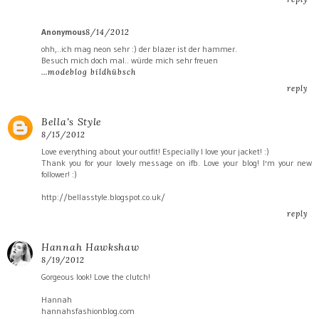
Anonymous
8/14/2012
ohh,..ich mag neon sehr :) der blazer ist der hammer.
Besuch mich doch mal.. würde mich sehr freuen
…modeblog bildhübsch
reply
Bella's Style
8/15/2012
Love everything about your outfit! Especially I love your jacket! :)
Thank you for your lovely message on ifb. Love your blog! I'm your new
follower! :)
http://bellasstyle.blogspot.co.uk/
reply
Hannah Hawkshaw
8/19/2012
Gorgeous look! Love the clutch!
Hannah
hannahsfashionblog.com