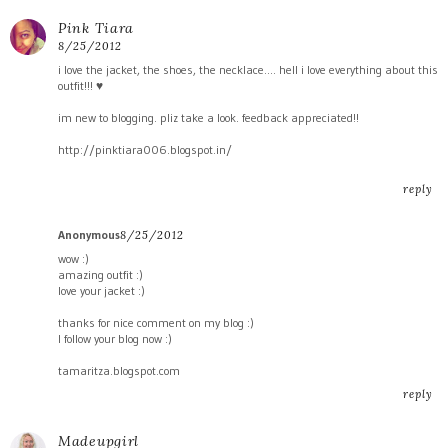
Pink Tiara
8/25/2012
i love the jacket, the shoes, the necklace.... hell i love everything about this
outfit!!! ♥
im new to blogging. pliz take a look. feedback appreciated!!
http://pinktiara006.blogspot.in/
reply
Anonymous
8/25/2012
wow :)
amazing outfit :)
love your jacket :)
thanks for nice comment on my blog :)
I follow your blog now :)
tamaritza.blogspot.com
reply
Madeupgirl